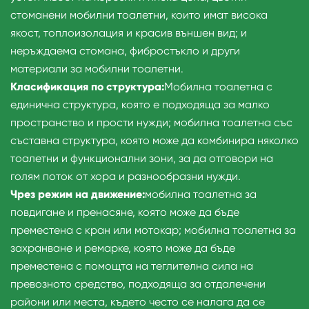
стоманени мобилни тоалетни, които имат висока
якост, топлоизолация и красив външен вид; и
неръждаема стомана, фибростъкло и други
материали за мобилни тоалетни.
Класификация по структура:
Мобилна тоалетна с
единична структура, която е подходяща за малко
пространство и прости нужди; мобилна тоалетна със
съставна структура, която може да комбинира няколко
тоалетни и функционални зони, за да отговори на
голям поток от хора и разнообразни нужди.
Чрез режим на движение:
мобилна тоалетна за
повдигане и пренасяне, която може да бъде
преместена с кран или мотокар; мобилна тоалетна за
захранване и ремарке, която може да бъде
преместена с помощта на теглителна сила на
превозното средство, подходяща за отдалечени
райони или места, където често се налага да се