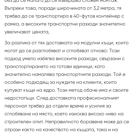
без да се налага да се извършва сложен монтаж.
Въпреки това, поради широчината от 3,2 метра, тя
трябва да се транспортира в 40-футов контейнер с
рамка, а високите транспортни разходи значително
увеличават цената,
За разлика от тях доставката на модулни къщи, които
могат да се разглобяват и сглобяват отново: Този
подход умело избягва високите разходи, свързани с
транспортирането на готови единици, като
значително намалява транспортните разходи. Той е
особено подходящ за нуждите на клиенти, които
купуват къщи на едро. Този метод обаче има и своите
недостатъци. След доставката професионалният
персонал трябва да отдели време и усилия за
сглобяване на място, което изисква високо ниво на
строителен опит. Неправилното боравене може да се
отрази както на качеството на къщата, така и на