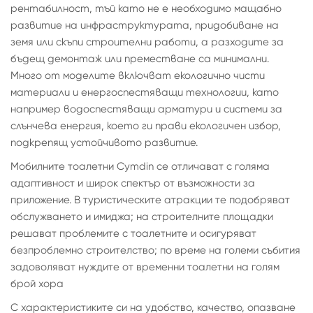
рентабилност, тъй като не е необходимо мащабно
развитие на инфраструктурата, придобиване на
земя или скъпи строителни работи, а разходите за
бъдещ демонтаж или преместване са минимални.
Много от моделите включват екологично чисти
материали и енергоспестяващи технологии, като
например водоспестяващи арматури и системи за
слънчева енергия, което ги прави екологичен избор,
подкрепящ устойчивото развитие.
Мобилните тоалетни Cymdin се отличават с голяма
адаптивност и широк спектър от възможности за
приложение. В туристическите атракции те подобряват
обслужването и имиджа; на строителните площадки
решават проблемите с тоалетните и осигуряват
безпроблемно строителство; по време на големи събития
задоволяват нуждите от временни тоалетни на голям
брой хора
С характеристиките си на удобство, качество, опазване