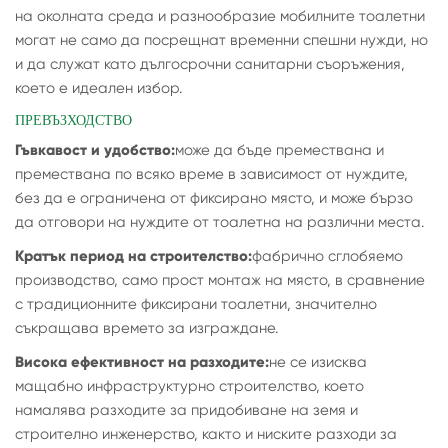
на околната среда и разнообразие мобилните тоалетни
могат не само да посрещнат временни спешни нужди, но
и да служат като дългосрочни санитарни съоръжения,
което е идеален избор.
ПРЕВЪЗХОДСТВО
Гъвкавост и удобство:
може да бъде премествана и
премествана по всяко време в зависимост от нуждите,
без да е ограничена от фиксирано място, и може бързо
да отговори на нуждите от тоалетна на различни места.
Кратък период на строителство:
фабрично сглобяемо
производство, само прост монтаж на място, в сравнение
с традиционните фиксирани тоалетни, значително
съкращава времето за изграждане.
Висока ефективност на разходите:
не се изисква
мащабно инфраструктурно строителство, което
намалява разходите за придобиване на земя и
строително инженерство, както и ниските разходи за